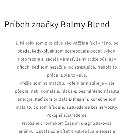
Príbeh značky Balmy Blend
Dlhé roky som pila kávu ako väčšina ľudí – ráno, po
obede, kedykoľvek som potrebovala podať výkon.
Potom som si začala všímať, že mi srdce búši aj v
dňoch, keď som nezažila nič stresujúce. Nebola to
práca. Bola to káva.
Prešla som na matchu. Kofeín tam stále je – ale
pôsobí inak. Pomalšie, hladšie, bez náhleho nárastu
energie. Keď som pridala L-theanín, konečne som
mala to, čo som hľadala: sústredenie bez nervozity.
Pokojné sústredenie.
Približne v rovnakom čase mi diagnostikovali
anémiu. Začala som čítať o vstrebávaní železa a