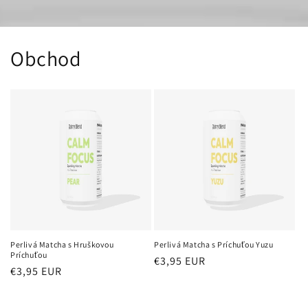
Obchod
Perlivá Matcha s Hruškovou
Perlivá Matcha s Príchuťou Yuzu
Príchuťou
Bežná
€3,95 EUR
Bežná
€3,95 EUR
cena
cena