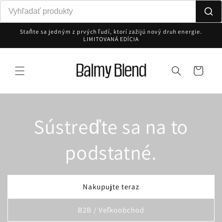
Prejsť k
obsahu
Staňte sa jedným z prvých ľudí, ktorí zažijú nový druh energie.
LIMITOVANÁ EDÍCIA
Košík
Sústreďte sa na to
podstatné.
Nakupujte teraz
B2B / Veľkoobchod